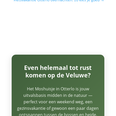
Even helemaal tot rust
komen op de Veluwe?
Het Moshuisje in Otterlo is jouw
uitvalsbasis midden in de natuur —
perfect voor een weekend weg, een
gezinsvakantie of gewoon een paar dagen
ontspannen tussen de bossen en heide.